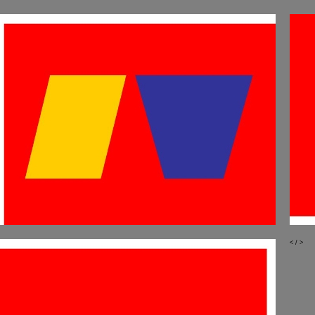
<
/
>