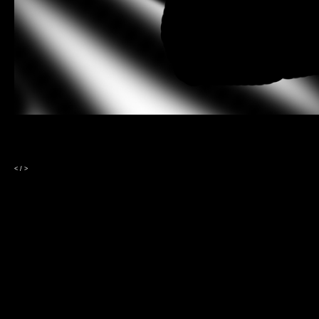
<
/
>