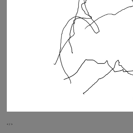
<
/
>