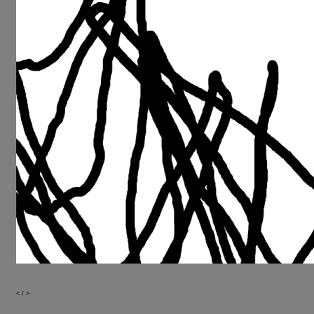
<
/
>