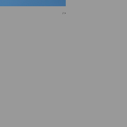
<
/
>