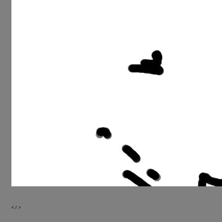
<
/
>