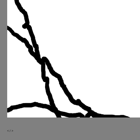
<
/
>